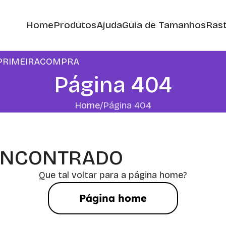
Home
Produtos
Ajuda
Guia de Tamanhos
Rast
m: PRIMEIRACOMPRA
Página 404
Home
Página 404
 ENCONTRADO
Que tal voltar para a página home?
Página home