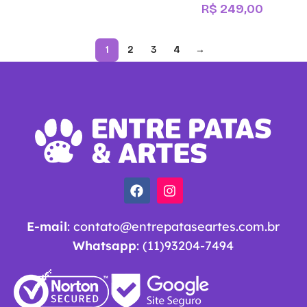
R$
249,00
1
2
3
4
→
E-mail
:
contato@entrepataseartes.com.br
Whatsapp
: (11)93204-7494