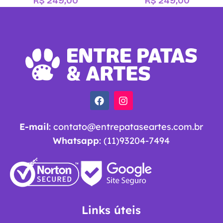
R$
249,00
R$
249,00
E-mail
:
contato@entrepataseartes.com.br
Whatsapp
: (11)93204-7494
Links úteis