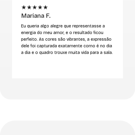
★★★★★
Mariana F.
M
Eu queria algo alegre que representasse a
E
energia do meu amor, e o resultado ficou
r
perfeito. As cores são vibrantes, a expressão
v
dele foi capturada exatamente como é no dia
i
a dia e o quadro trouxe muita vida para a sala.
c
m
r