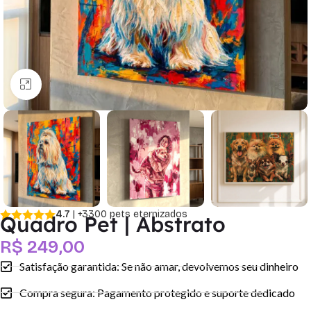
Clique para ampliar
4.7
| +3300 pets eternizados
Quadro Pet | Abstrato
R$
249,00
Satisfação garantida: Se não amar, devolvemos seu dinheiro
Compra segura: Pagamento protegido e suporte dedicado