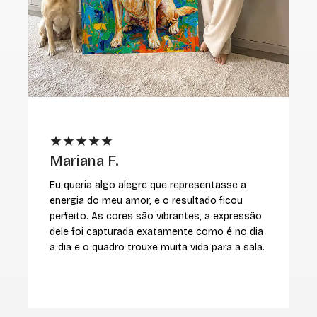
★★★★★
Mariana F.
M
Eu queria algo alegre que representasse a
E
energia do meu amor, e o resultado ficou
r
perfeito. As cores são vibrantes, a expressão
v
dele foi capturada exatamente como é no dia
i
a dia e o quadro trouxe muita vida para a sala.
c
m
r