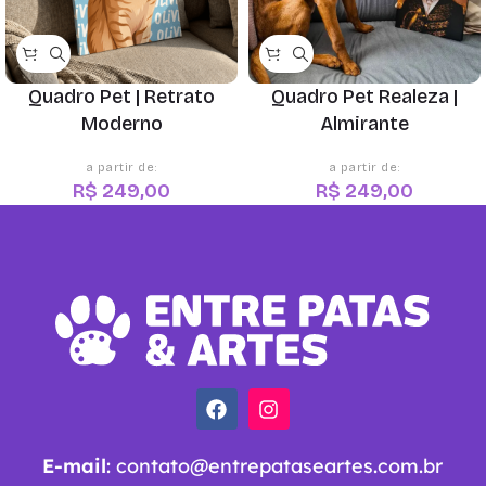
Quadro Pet | Retrato
Quadro Pet Realeza |
Moderno
Almirante
R$
249,00
R$
249,00
E-mail
:
contato@entrepataseartes.com.br