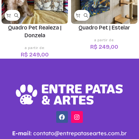
Quadro Pet Realeza |
Quadro Pet | Estelar
Donzela
R$
249,00
R$
249,00
E-mail
:
contato@entrepataseartes.com.br