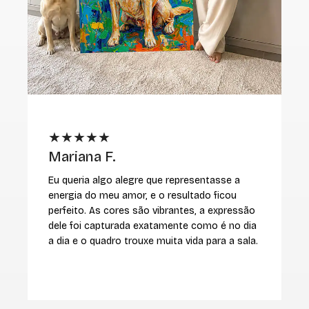
★★★★★
Mariana F.
M
Eu queria algo alegre que representasse a
E
energia do meu amor, e o resultado ficou
r
perfeito. As cores são vibrantes, a expressão
v
dele foi capturada exatamente como é no dia
i
a dia e o quadro trouxe muita vida para a sala.
c
m
r