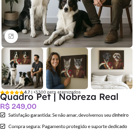
Clique para ampliar
4.7
| +3300 pets eternizados
Quadro Pet | Nobreza Real
R$
249,00
Satisfação garantida: Se não amar, devolvemos seu dinheiro
Compra segura: Pagamento protegido e suporte dedicado