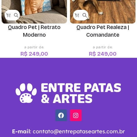
Quadro Pet | Retrato
Quadro Pet Realeza |
Moderno
Comandante
R$
249,00
R$
249,00
E-mail
:
contato@entrepataseartes.com.br