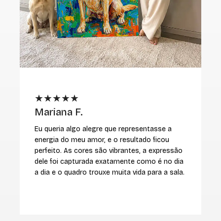
★★★★★
Mariana F.
M
Eu queria algo alegre que representasse a
E
energia do meu amor, e o resultado ficou
r
perfeito. As cores são vibrantes, a expressão
v
dele foi capturada exatamente como é no dia
i
a dia e o quadro trouxe muita vida para a sala.
c
m
r